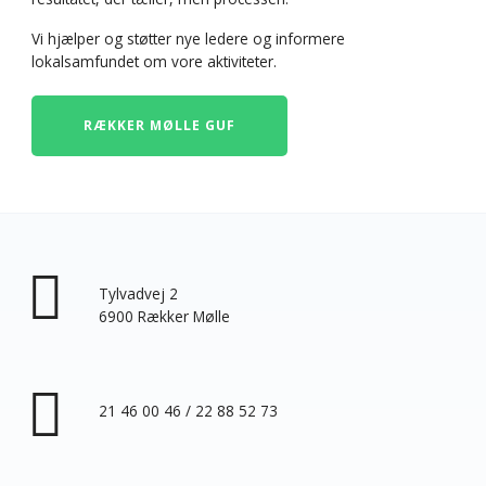
Nødvendig
Nødvendige
Vi hjælper og støtter nye ledere og informere
cookies
lokalsamfundet om vore aktiviteter.
hjælper med at
gøre en
hjemmeside
RÆKKER MØLLE GUF
brugbar ved at
aktivere
grundlæggende
funktioner
såsom side-
navigation og
adgang til sikre
områder af
hjemmesiden.
Tylvadvej 2
Hjemmesiden
6900 Rækker Mølle
kan ikke
fungere
ordentligt uden
disse cookies.
21 46 00 46 / 22 88 52 73
Statistisk