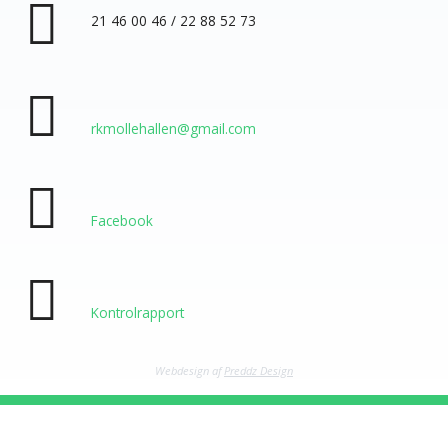
Nødvendig
21 46 00 46 / 22 88 52 73
Nødvendige
cookies
hjælper med at
gøre en
hjemmeside
brugbar ved at
rkmollehallen@gmail.com
aktivere
grundlæggende
funktioner
såsom side-
navigation og
Facebook
adgang til sikre
områder af
hjemmesiden.
Hjemmesiden
kan ikke
Kontrolrapport
fungere
ordentligt uden
disse cookies.
Webdesign af
Preddz Design
Statistisk